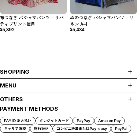
布つなぎ パジャマパンツ - リバ
ぬのつなぎ パジャマパンツ - リ
ティプリント使用
ネン A~I
¥5,892
¥5,434
SHOPPING
ALL ITEMS
MENU
服
HOME
生活雑貨
OTHERS
ABOUT
服飾小物
PAYMENT METHODS
プライバシーポリシー
ご支援のお願い NewsLetter
SHOP GUIDE
特定商取引法に基づく表記
PAYMENT METHODS
PAY ID あと払い
クレジットカード
PayPay
Amazon Pay
BLOG
キャリア決済
銀行振込
コンビニ決済またはPay-easy
PayPal
CONTACT