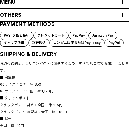
MENU
服
HOME
生活雑貨
OTHERS
ABOUT
服飾小物
PAYMENT METHODS
プライバシーポリシー
ご支援のお願い NewsLetter
SHOP GUIDE
特定商取引法に基づく表記
PAYMENT METHODS
PAY ID あと払い
クレジットカード
PayPay
Amazon Pay
BLOG
キャリア決済
銀行振込
コンビニ決済またはPay-easy
PayPal
CONTACT
SHIPPING & DELIVERY
資源の節約と、よりコンパクトに発送するため、すべて無包装でお届けいたしま
す。
■ 宅急便
60サイズ：全国一律 850円
80サイズ以上：全国一律 1,120円
■ クリックポスト
クリックポスト-封筒：全国一律 185円
クリックポスト-薄型箱：全国一律 300円
■ 郵便
全国一律 110円